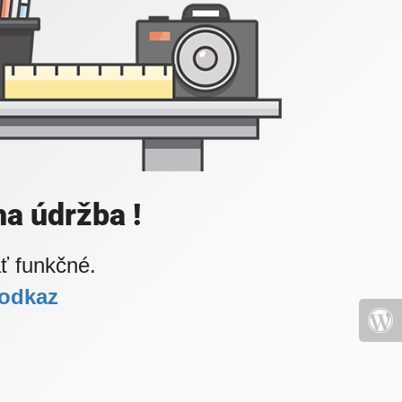
a údržba !
ť funkčné.
 odkaz