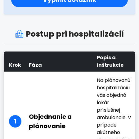
Postup pri hospitalizácií
Popis a
Krok
Fáza
inštrukcie
Na plánovanú
hospitalizáciu
vás objedná
lekár
príslušnej
Objednanie a
ambulancie. V
1
prípade
plánovanie
akútneho