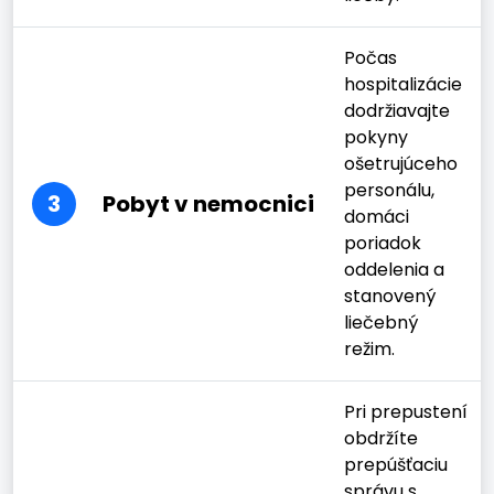
Počas
hospitalizácie
dodržiavajte
pokyny
ošetrujúceho
personálu,
3
Pobyt v nemocnici
domáci
poriadok
oddelenia a
stanovený
liečebný
režim.
Pri prepustení
obdržíte
prepúšťaciu
správu s