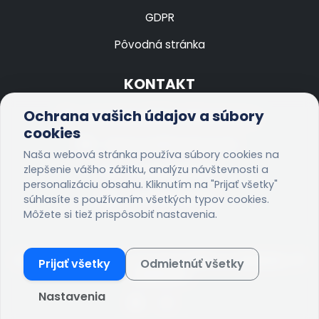
GDPR
Pôvodná stránka
KONTAKT
Ochrana vašich údajov a súbory
Litovelská 635/25, 050 01 Revúca
cookies
nsprevuca@nsprevuca.sk
Naša webová stránka používa súbory cookies na
zlepšenie vášho zážitku, analýzu návštevnosti a
+421 58 4833 333
personalizáciu obsahu. Kliknutím na "Prijať všetky"
+421 58 4833 312
súhlasíte s používaním všetkých typov cookies.
Môžete si tiež prispôsobiť nastavenia.
© 2026 Všetky práva vyhradené:
NsP, n.o. Revúca - IT
Prijať všetky
Odmietnúť všetky
oddelenie
Nastavenia