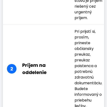
stavu je príjem
riešený cez
urgentný
príjem.
Pri prijatí si,
prosím,
prineste
občiansky
preukaz,
preukaz
Príjem na
poistenca a
2
potrebnú
oddelenie
zdravotnú
dokumentáciu.
Budete
informovaný o
priebehu
liečby.