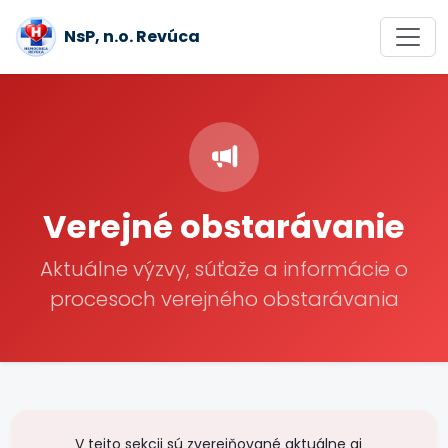
NsP, n.o. Revúca
Verejné obstarávanie
Aktuálne výzvy, súťaže a informácie o
procesoch verejného obstarávania
V tejto sekcii sú zverejňované aktuálne aj