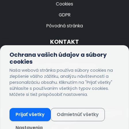
Cookies
GDPR
Pôvodná stránka
KONTAKT
Ochrana vašich údajov a súbory
Litovelská 635/25, 050 01 Revúca
cookies
nsprevuca@nsprevuca.sk
Naša webová stránka používa súbory cookies na
zlepšenie vášho zážitku, analýzu návštevnosti a
+421 58 4833 333
personalizáciu obsahu. Kliknutím na "Prijať všetky"
+421 58 4833 312
súhlasíte s používaním všetkých typov cookies.
Môžete si tiež prispôsobiť nastavenia.
© 2026 Všetky práva vyhradené:
NsP, n.o. Revúca - IT
Prijať všetky
Odmietnúť všetky
oddelenie
Nastavenia