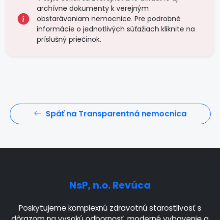
archívne dokumenty k verejným
obstarávaniam nemocnice. Pre podrobné
informácie o jednotlivých súťažiach kliknite na
príslušný priečinok.
Späť na Transparentná nemocnica
NsP, n.o. Revúca
Poskytujeme komplexnú zdravotnú starostlivosť s
dôrazom na vysokú odbornosť, moderné vybavenie a