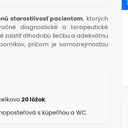
bnú starostlivosť pacientom
, ktorých
ročné diagnostické a terapeutické
té zaistiť dlhodobú liečbu a adekvátnu
borníkov, pričom je samozrejmosťou
 celkovo
20 lôžok
.
dnoposteľová s kúpeľňou a WC.