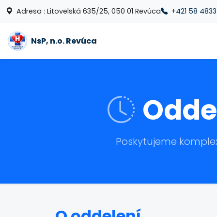
Adresa : Litovelská 635/25, 050 01 Revúca
+421 58 4833
NsP, n.o. Revúca
Odde
Poskytujeme komplexn
O oddelení