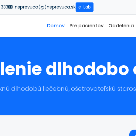
 333
nsprevuca(@)nsprevuca.sk
e-Lab
Domov
Pre pacientov
Oddelenia
lenie dlhodobo
ú dlhodobú liečebnú, ošetrovateľskú starostli