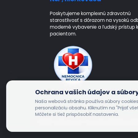
Poskytujeme komplexnú zdravotnú
starostlivosť s dôrazom na vysokú od
moderné vybavenie a ľudský prístup 
pacientom.
Ochrana vašich údajov a súbory
Naša webová stránka používa súbory cookies 
personalizáciu obsahu. Kliknutím na "Prijať vš
Môžete si tiež prispôsobiť nastavenia.
© 2026 Všetky práva vyhradené:
NsP, n.o. 