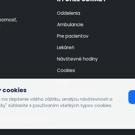
Oddelenia
bornosť,
Ambulancie
k
Pre pacientov
Lekáreň
Návštevné hodiny
Cookies
GDPR
 cookies
Pôvodná stránka
na zlepšenie vášho zážitku, analýzu návštevnosti a
etky" súhlasíte s používaním všetkých typov cookies.
Revúca - IT oddelenie