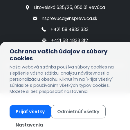
Litovelská 635/25, 050 01 Revúca
nsprevuca@nsprevuca.sk
+421 58 4833 333
+421 58 4833 312
Ochrana vašich údajov a súbory
cookies
© 2026 Všetky práva vyhradené:
NsP, n.o. Revúca - IT
Naša webová stránka používa súbory cookies na
oddelenie
zlepšenie vášho zážitku, analýzu návštevnosti a
personalizáciu obsahu. Kliknutím na "Prijať všetky"
súhlasíte s používaním všetkých typov cookies.
Môžete si tiež prispôsobiť nastavenia.
Prijať všetky
Odmietnúť všetky
Nastavenia