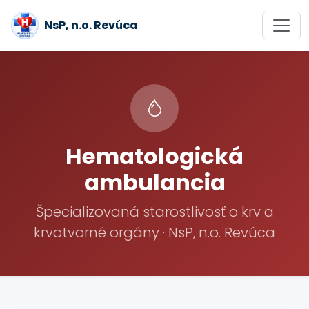
NsP, n.o. Revúca
Hematologická
ambulancia
Špecializovaná starostlivosť o krv a
krvotvorné orgány · NsP, n.o. Revúca