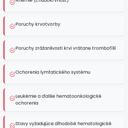
Anémie (chudokrvnosť)
Poruchy krvotvorby
Poruchy zrážanlivosti krvi vrátane trombofílií
Ochorenia lymfatického systému
Leukémie a ďalšie hematoonkologické
ochorenia
Stavy vyžadujúce dlhodobé hematologické